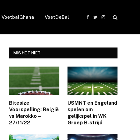
VoetbalGhana
VoetDeBal
Facebook
Twitter
Instagram
MIS HET NIET
Bitesize
USMNT en Engeland
Voorspelling: België
spelen om
vs Marokko –
gelijkspel in WK
27/11/22
Groep B-strijd